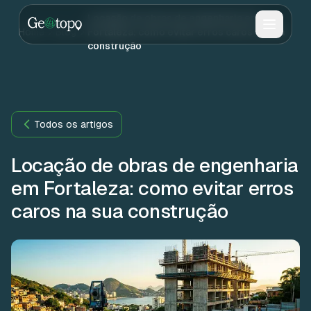
Skip to main content
Locação de obras de engenharia em
Home
Blog
Fortaleza: como evitar erros caros na sua
construção
Todos os artigos
Locação de obras de engenharia
em Fortaleza: como evitar erros
caros na sua construção