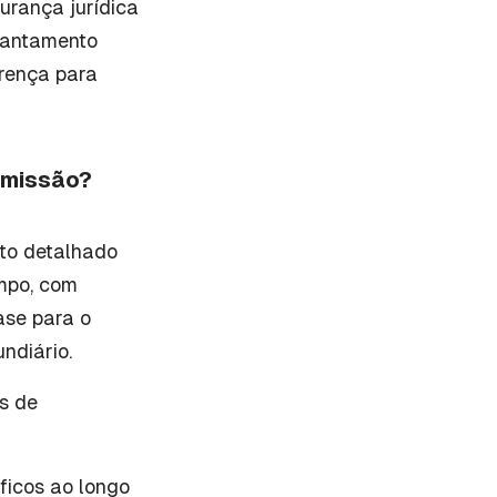
urança jurídica
evantamento
erença para
smissão?
to detalhado
ampo, com
ase para o
ndiário.
os de
ficos ao longo