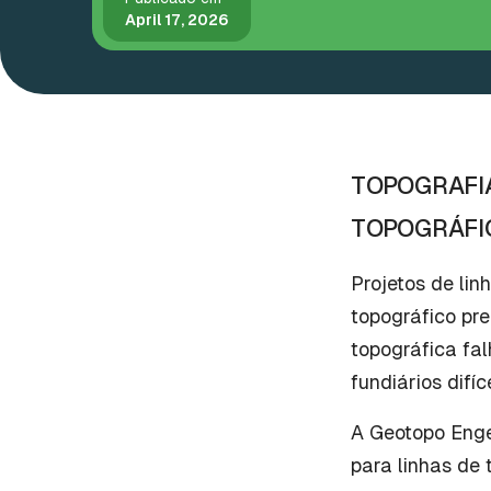
April 17, 2026
TOPOGRAFIA
TOPOGRÁFIC
Projetos de li
topográfico pr
topográfica fal
fundiários difíc
A Geotopo Enge
para linhas de 