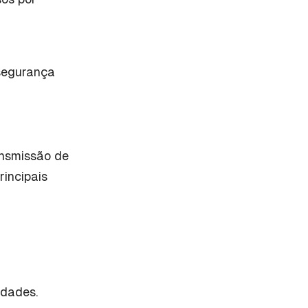
 segurança
ansmissão de
rincipais
edades.