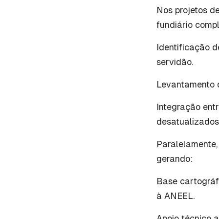
Nos projetos d
fundiário compl
Identificação 
servidão.
Levantamento d
Integração ent
desatualizados
Paralelamente,
gerando:
Base cartográfi
à ANEEL.
Apoio técnico a