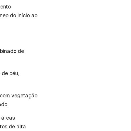
mento
eo do início ao
mbinado de
 de céu,
s com vegetação
ado.
, áreas
tos de alta