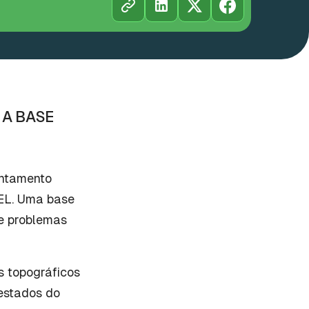
 A BASE
antamento
EEL. Uma base
 e problemas
 topográficos
 estados do