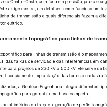
ste e Centro-Oeste, com foco em precisão, prazo e seg
 Este artigo mostra, em detalhes, como funciona um l
linha de transmissão e quais diferenciais fazem a dif
or elétrico.
evantamento topográfico para linhas de tran
opográfico para linhas de transmissão é o mapeamen
LT, das faixas de servidão e das interferências em c
ente para projetos de 230 kV a 500 kV. Ele serve de b
vo, licenciamento, implantação das torres e cadastro fu
alizados, a Geotopo Engenharia integra diferentes tip
opográfico para garantir uma base completa:
lanialtimétrico do traçado: geração de perfis topográ