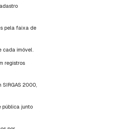
cadastro
s pela faixa de
e cada imóvel.
m registros
em SIRGAS 2000,
 pública junto
sos por