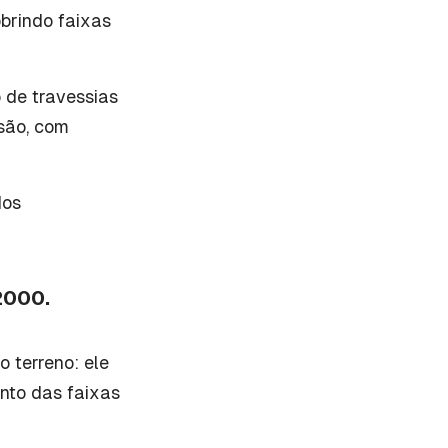
obrindo faixas
 de travessias
ssão, com
dos
2000.
o terreno: ele
nto das faixas