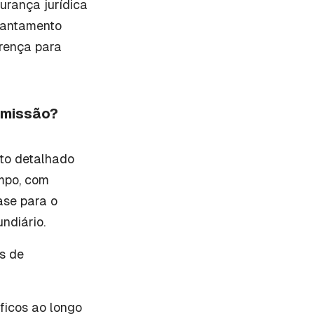
urança jurídica
evantamento
erença para
smissão?
to detalhado
ampo, com
ase para o
ndiário.
os de
ficos ao longo