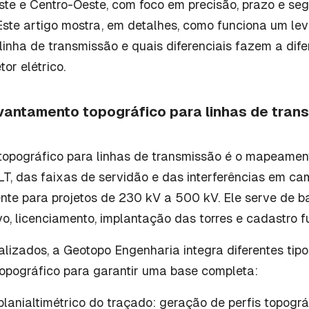
ste e Centro-Oeste, com foco em precisão, prazo e seg
 Este artigo mostra, em detalhes, como funciona um l
linha de transmissão e quais diferenciais fazem a dif
or elétrico.
evantamento topográfico para linhas de tran
opográfico para linhas de transmissão é o mapeamen
LT, das faixas de servidão e das interferências em c
ente para projetos de 230 kV a 500 kV. Ele serve de b
vo, licenciamento, implantação das torres e cadastro fu
alizados, a Geotopo Engenharia integra diferentes tip
opográfico para garantir uma base completa:
lanialtimétrico do traçado: geração de perfis topográ