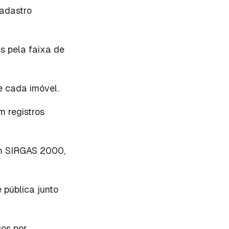
cadastro
s pela faixa de
e cada imóvel.
m registros
em SIRGAS 2000,
 pública junto
sos por