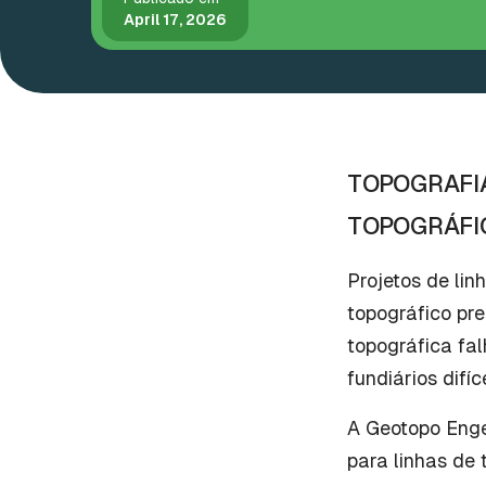
April 17, 2026
TOPOGRAFIA
TOPOGRÁFIC
Projetos de li
topográfico pr
topográfica fal
fundiários difíc
A Geotopo Enge
para linhas de 