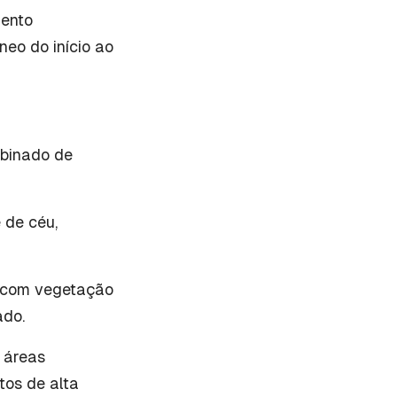
mento
eo do início ao
mbinado de
 de céu,
s com vegetação
ado.
, áreas
tos de alta