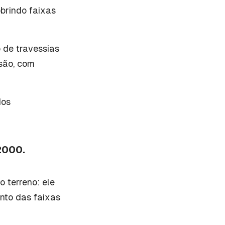
obrindo faixas
 de travessias
ssão, com
dos
2000.
o terreno: ele
nto das faixas