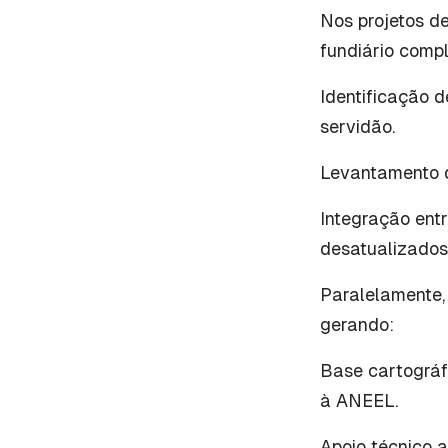
Nos projetos d
fundiário compl
Identificação 
servidão.
Levantamento d
Integração ent
desatualizados
Paralelamente,
gerando:
Base cartográfi
à ANEEL.
Apoio técnico a