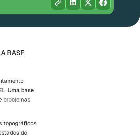
 A BASE
antamento
EEL. Uma base
 e problemas
 topográficos
 estados do