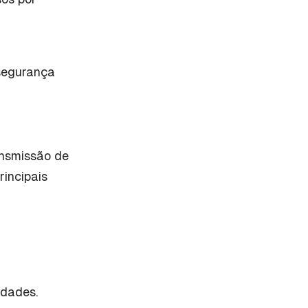
 segurança
ansmissão de
rincipais
edades.