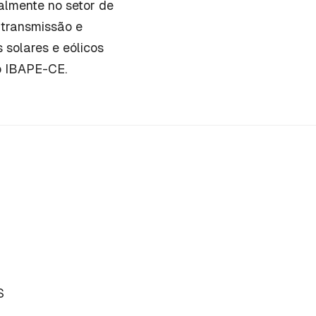
palmente no setor de
 transmissão e
 solares e eólicos
o IBAPE-CE.
S