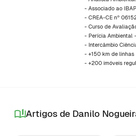
- Associado ao IBA
- CREA-CE nº 0615
- Curso de Avaliaçã
- Perícia Ambiental 
- Intercâmbio Ciênc
- +150 km de linhas
- +200 imóveis regu
Artigos de
Danilo Nogueir