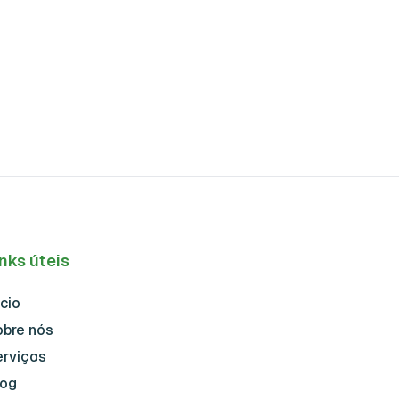
inks úteis
ício
obre nós
erviços
log