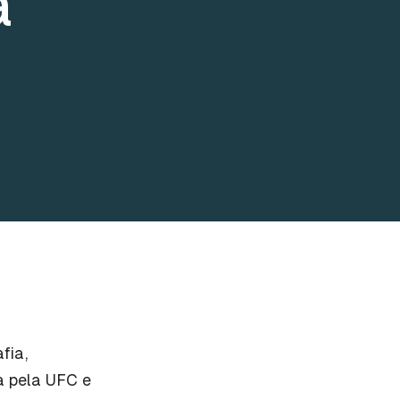
a
fia,
a pela UFC e