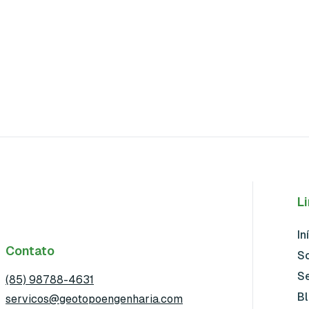
L
In
Contato
S
S
(85) 98788-4631
B
servicos@geotopoengenharia.com