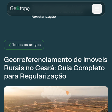
Skip to main content
Georreferenciamento de Imóveis Rurais
Home
Blog
no Ceará: Guia Completo para
Regularização
Todos os artigos
Georreferenciamento de Imóveis
Rurais no Ceará: Guia Completo
para Regularização